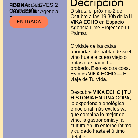
Decripción
FECHA:
JUEVES 2
HORA:
19:30h
OCTUBRE
Disfruta el próximo 2 de
UBICACIÓN:
Agencia
Octubre a las 19:30h de la
II
Eme Project
ENTRADA
VIKA ECHO
en Espacio
Agencia Eme Project de El
Palmar.
Olvídate de las catas
aburridas, de hablar de si el
vino huele a cuero viejo o
frutas que nadie ha
probado. Esto es otra cosa.
Esto es
VIKA ECHO
— El
viaje de Tu Vida.
Descubre
VIKA ECHO | TU
HISTORIA EN UNA COPA
,
la experiencia enológica
emocional más exclusiva
que combina lo mejor del
vino, la gastronomía y la
cultura en un entorno íntimo
y cuidado hasta el último
detalle.