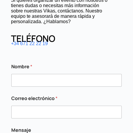
Si quieres organizar un evento con nosotros o
tienes dudas o necesitas más información
sobre nuestras Vikas, contáctanos. Nuestro
equipo te asesorará de manera rápida y
personalizada. ¿Hablamos?
TELÉFONO
+34 671 22 22 19
Nombre
*
Correo electrónico
*
v
Mensaje
e